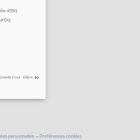
ôte d'Or)
d'Or)
rands Crus - Dijon
ées personnelles
Préférences cookies