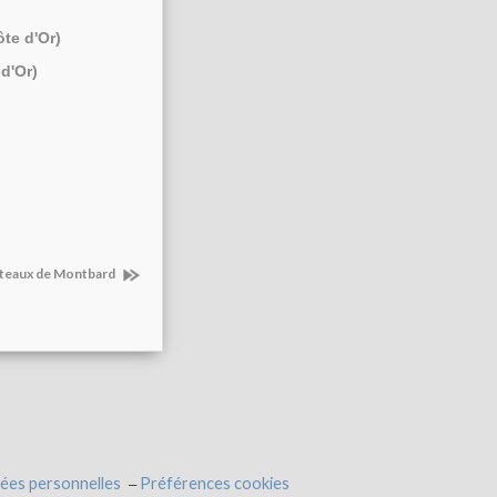
ôte d'Or)
d'Or)
ôteaux de Montbard
ées personnelles
Préférences cookies