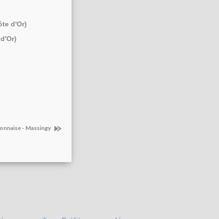
ôte d'Or)
d'Or)
llonnaise - Massingy