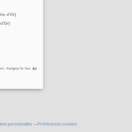
ôte d'Or)
d'Or)
res - Savigny-le-Sec
ées personnelles
Préférences cookies