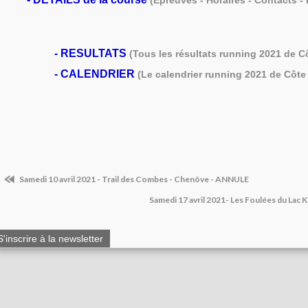
(Epreuves - Horaires - Contacts - R
-
RESULTATS
(Tous les résultats running 2021 de C
-
CALENDRIER
(Le calendrier running 2021 de Côte 
Samedi 10 avril 2021 - Trail des Combes - Chenôve - ANNULE
Samedi 17 avril 2021- Les Foulées du Lac 
S'inscrire à la newsletter