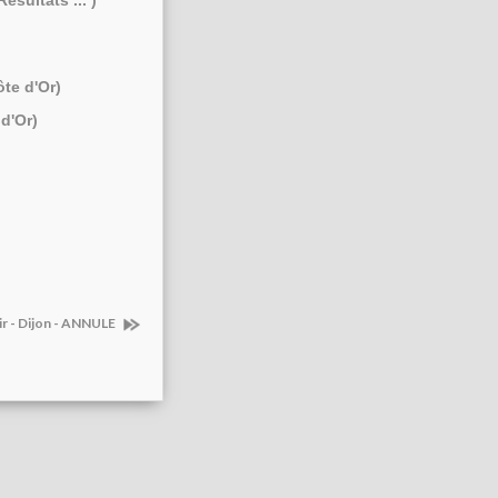
ésultats ... )
ôte d'Or)
d'Or)
Kir - Dijon - ANNULE