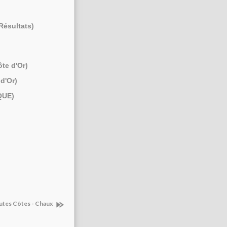
Résultats)
ôte d'Or)
d'Or)
QUE)
autes Côtes - Chaux