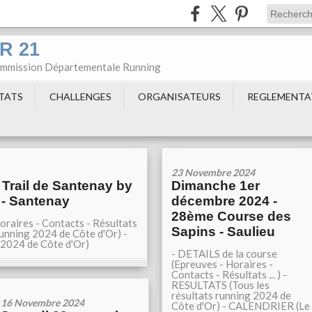
DR 21
Commission Départementale Running
LTATS
CHALLENGES
ORGANISATEURS
REGLEMENTA
23 Novembre 2024
Trail de Santenay by
Dimanche 1er
 - Santenay
décembre 2024 -
28ème Course des
oraires - Contacts - Résultats
Sapins - Saulieu
 running 2024 de Côte d'Or) -
2024 de Côte d'Or)
- DETAILS de la course
(Epreuves - Horaires -
Contacts - Résultats ... ) -
RESULTATS (Tous les
résultats running 2024 de
16 Novembre 2024
Côte d'Or) - CALENDRIER (Le